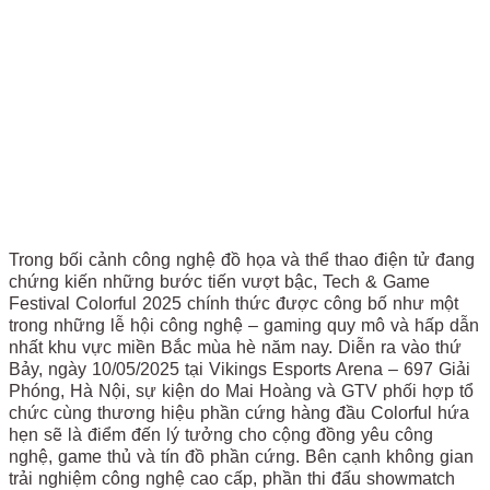
Trong bối cảnh công nghệ đồ họa và thể thao điện tử đang
chứng kiến những bước tiến vượt bậc, Tech & Game
Festival Colorful 2025 chính thức được công bố như một
trong những lễ hội công nghệ – gaming quy mô và hấp dẫn
nhất khu vực miền Bắc mùa hè năm nay. Diễn ra vào thứ
Bảy, ngày 10/05/2025 tại Vikings Esports Arena – 697 Giải
Phóng, Hà Nội, sự kiện do Mai Hoàng và GTV phối hợp tổ
chức cùng thương hiệu phần cứng hàng đầu Colorful hứa
hẹn sẽ là điểm đến lý tưởng cho cộng đồng yêu công
nghệ, game thủ và tín đồ phần cứng. Bên cạnh không gian
trải nghiệm công nghệ cao cấp, phần thi đấu showmatch