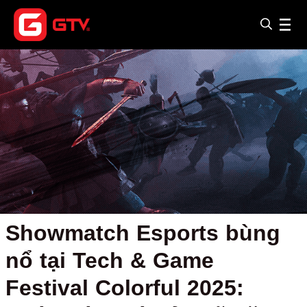
Showmatch Esports bùng
nổ tại Tech & Game
Festival Colorful 2025: