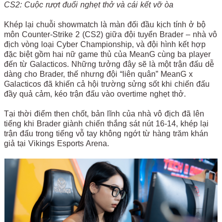
CS2: Cuộc rượt đuổi nghẹt thở và cái kết vỡ òa
Khép lại chuỗi showmatch là màn đối đầu kịch tính ở bộ
môn Counter-Strike 2 (CS2) giữa đội tuyển Brader – nhà vô
địch vòng loại Cyber Championship, và đội hình kết hợp
đặc biệt gồm hai nữ game thủ của MeanG cùng ba player
đến từ Galacticos. Những tưởng đây sẽ là một trận đấu dễ
dàng cho Brader, thế nhưng đội “liên quân” MeanG x
Galacticos đã khiến cả hội trường sửng sốt khi chiến đấu
đầy quả cảm, kéo trận đấu vào overtime nghẹt thở.
Tại thời điểm then chốt, bản lĩnh của nhà vô địch đã lên
tiếng khi Brader giành chiến thắng sát nút 16-14, khép lại
trận đấu trong tiếng vỗ tay không ngớt từ hàng trăm khán
giả tại Vikings Esports Arena.