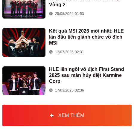
Vòng 2
25/08/2024 01:53
Kết quả MSI 2026 mới nhất: HLE
lần đầu tiên giành chức vô địch
MSI
13/07/2026 02:31
HLE lên ngôi vô địch First Stand
2025 sau màn hủy diệt Karmine
Corp
17/03/2025 02:36
XEM THÊM