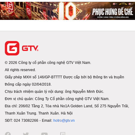
© 2026 Công ty cổ phần công nghệ GTV Việt Nam.
All rights reserved.
Giấy phép MXH số 146/GP-BTTTT Được cấp bởi bộ thông tin và truyền
thông cấp ngày 02/04/2018.
Chịu trách nhiệm quản lý nội dung: ông Nguyễn Minh Đức.
Đơn vị chủ quản: Công Ty Cổ phần công nghệ GTV Việt Nam.
Địa chỉ: 206/02 Tầng 2, Tòa nhà No1A Golden Land, Số 275 Nguyễn Trãi,
Thanh Xuân Trung. Thanh Xuân. Hà Nội
SĐT: 024 73082266 - Email:
hotro@gtv.vn