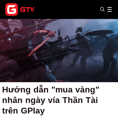
Hướng dẫn "mua vàng"
nhân ngày vía Thần Tài
trên GPlay