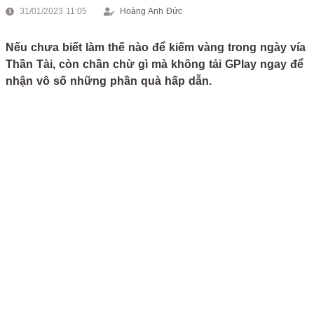
31/01/2023 11:05
Hoàng Anh Đức
Nếu chưa biết làm thế nào để kiếm vàng trong ngày vía
Thần Tài, còn chần chừ gì mà không tải GPlay ngay để
nhận vô số những phần quà hấp dẫn.