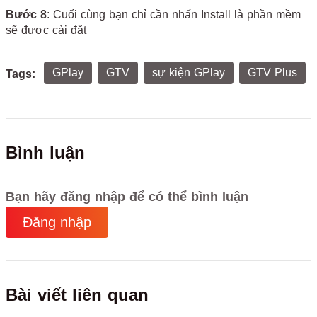
Bước 8
: Cuối cùng bạn chỉ cần nhấn Install là phần mềm
sẽ được cài đặt
GPlay
GTV
sự kiện GPlay
GTV Plus
Tags:
Bình luận
Bạn hãy đăng nhập để có thể bình luận
Đăng nhập
Bài viết liên quan