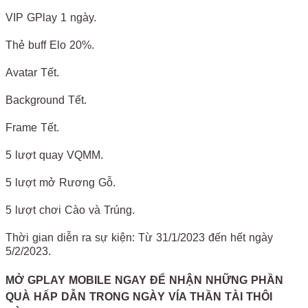
VIP GPlay 1 ngày.
Thẻ buff Elo 20%.
Avatar Tết.
Background Tết.
Frame Tết.
5 lượt quay VQMM.
5 lượt mở Rương Gỗ.
5 lượt chơi Cào và Trúng.
Thời gian diễn ra sự kiện: Từ 31/1/2023 đến hết ngày
5/2/2023.
MỞ GPLAY MOBILE NGAY ĐỂ NHẬN NHỮNG PHẦN
QUÀ HẤP DẪN TRONG NGÀY VÍA THẦN TÀI THÔI