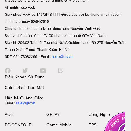
© 2026 Công ty cổ phần công nghệ GTV Việt Nam.
All rights reserved.
Giấy phép MXH số 146/GP-BTTTT Được cấp bởi bộ thông tin và truyền
thông cấp ngày 02/04/2018.
Chịu trách nhiệm quản lý nội dung: ông Nguyễn Minh Đức.
Đơn vị chủ quản: Công Ty Cổ phần công nghệ GTV Việt Nam.
Địa chỉ: 206/02 Tầng 2, Tòa nhà No1A Golden Land, Số 275 Nguyễn Trãi,
Thanh Xuân Trung. Thanh Xuân. Hà Nội
SĐT: 024 73082266 - Email:
hotro@gtv.vn
Điều Khoản Sử Dụng
Chính Sách Bảo Mật
Liên hệ Quảng Cáo:
Email:
sale@gtv.vn
AOE
GPLAY
Công Nghệ
PC/CONSOLE
Game Mobile
FPS