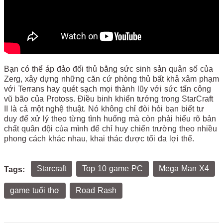
Bạn có thể áp đảo đối thủ bằng sức sinh sản quân số của
Zerg, xây dựng những căn cứ phòng thủ bất khả xâm phạm
với Terrans hay quét sạch mọi thành lũy với sức tấn công
vũ bão của Protoss. Điều binh khiển tướng trong StarCraft
II là cả một nghệ thuật. Nó không chỉ đòi hỏi bạn biết tư
duy để xử lý theo từng tình huống mà còn phải hiểu rõ bản
chất quân đội của mình để chỉ huy chiến trường theo nhiều
phong cách khác nhau, khai thác được tối đa lợi thế.
Starcraft
Top 10 game PC
Mega Man X4
Tags:
game tuổi thơ
Road Rash