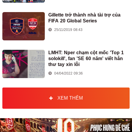
Gillette trở thành nhà tài trợ của
FIFA 20 Global Series
25/11/2019 08:43
LMHT: Nper chạm cột mốc 'Top 1
solokill', fan 'SE 60 năm' viết hẳn
thư tay xin lỗi
04/04/2022 09:36
XEM THÊM