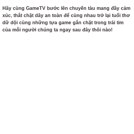
Hãy cùng GameTV bước lên chuyến tàu mang đầy cảm
xúc, thắt chặt dây an toàn để cùng nhau trở lại tuổi thơ
dữ dội cùng những tựa game gắn chặt trong trái tim
của mỗi người chúng ta ngay sau đây thôi nào!