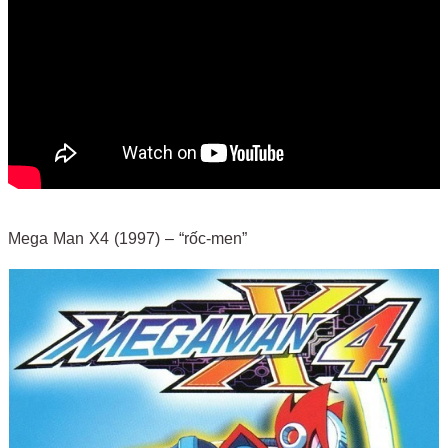
Mega Man X4 (1997) – “rốc-men”