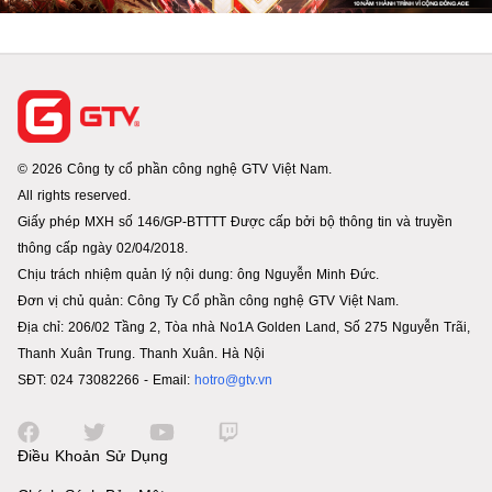
© 2026 Công ty cổ phần công nghệ GTV Việt Nam.
All rights reserved.
Giấy phép MXH số 146/GP-BTTTT Được cấp bởi bộ thông tin và truyền
thông cấp ngày 02/04/2018.
Chịu trách nhiệm quản lý nội dung: ông Nguyễn Minh Đức.
Đơn vị chủ quản: Công Ty Cổ phần công nghệ GTV Việt Nam.
Địa chỉ: 206/02 Tầng 2, Tòa nhà No1A Golden Land, Số 275 Nguyễn Trãi,
Thanh Xuân Trung. Thanh Xuân. Hà Nội
SĐT: 024 73082266 - Email:
hotro@gtv.vn
Điều Khoản Sử Dụng