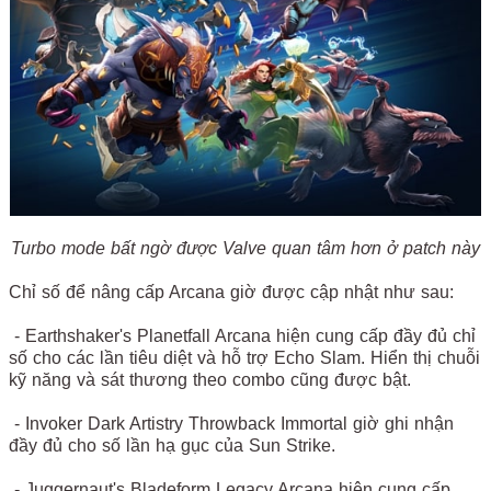
Turbo mode bất ngờ được Valve quan tâm hơn ở patch này
Chỉ số để nâng cấp Arcana giờ được cập nhật như sau:
- Earthshaker's Planetfall Arcana hiện cung cấp đầy đủ chỉ
số cho các lần tiêu diệt và hỗ trợ Echo Slam. Hiển thị chuỗi
kỹ năng và sát thương theo combo cũng được bật.
- Invoker Dark Artistry Throwback Immortal giờ ghi nhận
đầy đủ cho số lần hạ gục của Sun Strike.
- Juggernaut's Bladeform Legacy Arcana hiện cung cấp