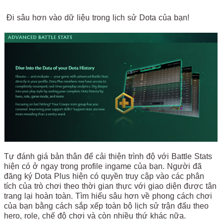
Đi sâu hơn vào dữ liệu trong lịch sử Dota của bạn!
Tự đánh giá bản thân để cải thiện trình độ với Battle Stats
hiện có ở ngay trong profile ingame của bạn. Người đã
đăng ký Dota Plus hiện có quyền truy cập vào các phân
tích của trò chơi theo thời gian thực với giao diện được tân
trang lại hoàn toàn. Tìm hiểu sâu hơn về phong cách chơi
của bạn bằng cách sắp xếp toàn bộ lịch sử trận đấu theo
hero, role, chế độ chơi và còn nhiều thứ khác nữa.