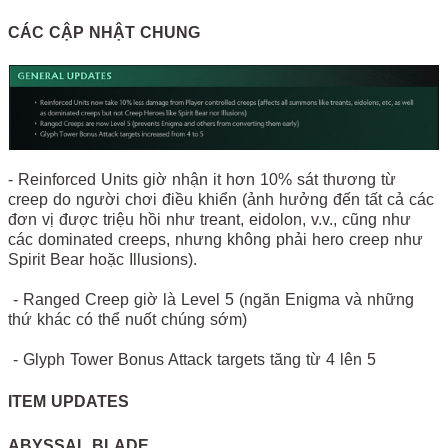
CÁC CẬP NHẬT CHUNG
- Reinforced Units giờ nhận it hơn 10% sát thương từ
creep do người chơi điều khiển (ảnh hưởng đến tất cả các
đơn vị được triệu hồi như treant, eidolon, v.v., cũng như
các dominated creeps, nhưng không phải hero creep như
Spirit Bear hoặc Illusions).
- Ranged Creep giờ là Level 5 (ngăn Enigma và những
thứ khác có thể nuốt chúng sớm)
- Glyph Tower Bonus Attack targets tăng từ 4 lên 5
ITEM UPDATES
ABYSSAL BLADE