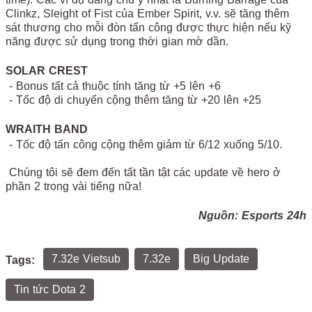
Clinkz, Sleight of Fist của Ember Spirit, v.v. sẽ tăng thêm
sát thương cho mỗi đòn tấn công được thực hiện nếu kỹ
năng được sử dụng trong thời gian mờ dần.
SOLAR CREST
- Bonus tất cả thuộc tính tăng từ +5 lên +6
- Tốc độ di chuyển cộng thêm tăng từ +20 lên +25
WRAITH BAND
- Tốc độ tấn công cộng thêm giảm từ 6/12 xuống 5/10.
Chúng tôi sẽ đem đến tất tần tật các update về hero ở
phần 2 trong vài tiếng nữa!
Nguồn:
Esports 24h
7.32e Vietsub
7.32e
Big Update
Tags:
Tin tức Dota 2