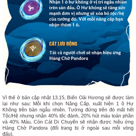
Vì thế ở bản cập nhật 13.15, Biển Oải Hương sẽ được làm
lại như sau: Mỗi khi chọn Nâng Cấp, xuất hiện 1 ô Hư
Không trên bàn ngẫu nhiên. Tướng đứng trên đó mất hết
Tộc/Hệ nhưng nhận 40% tốc đánh, 20% hút máu toàn phần
và 40% Máu. Còn Cát Di Chuyển sẽ nhận được hiệu ứng
Hàng Chờ Pandora (đổi trang bị ở ngoài sau mỗi vòng
đấu).