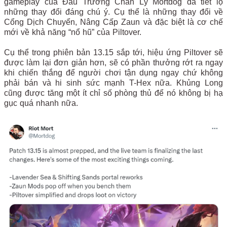
gameplay của Đấu Trường Chân Lý Mortdog đã tiết lộ
những thay đổi đáng chú ý. Cụ thể là những thay đổi về
Cổng Dịch Chuyển, Nâng Cấp Zaun và đặc biệt là cơ chế
mới về khả năng “nổ hũ” của Piltover.
Cụ thể trong phiên bản 13.15 sắp tới, hiệu ứng Piltover sẽ
được làm lại đơn giản hơn, sẽ có phần thưởng rớt ra ngay
khi chiến thắng để người chơi tận dụng ngay chứ không
phải bán và hi sinh sức mạnh T-Hex nữa. Khủng Long
cũng được tăng một ít chỉ số phòng thủ để nó không bị hạ
gục quá nhanh nữa.