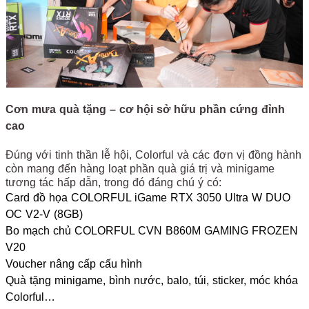
Cơn mưa quà tặng – cơ hội sở hữu phần cứng đỉnh
cao
Đúng với tinh thần lễ hội, Colorful và các đơn vị đồng hành
còn mang đến hàng loạt phần quà giá trị và minigame
tương tác hấp dẫn, trong đó đáng chú ý có:
Card đồ họa COLORFUL iGame RTX 3050 Ultra W DUO
OC V2-V (8GB)
Bo mạch chủ COLORFUL CVN B860M GAMING FROZEN
V20
Voucher nâng cấp cấu hình
Quà tặng minigame, bình nước, balo, túi, sticker, móc khóa
Colorful…