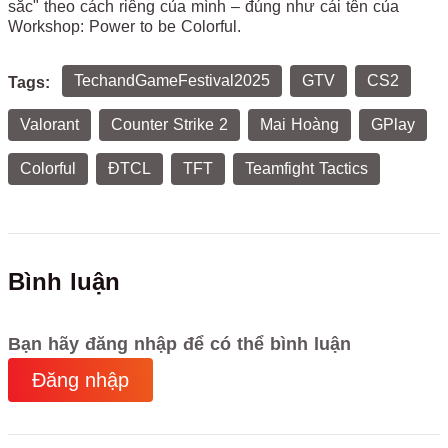
sắc" theo cách riêng của mình – đúng như cái tên của
Workshop: Power to be Colorful.
TechandGameFestival2025
GTV
CS2
Tags:
Valorant
Counter Strike 2
Mai Hoàng
GPlay
Colorful
ĐTCL
TFT
Teamfight Tactics
Bình luận
Bạn hãy đăng nhập để có thể bình luận
Đăng nhập