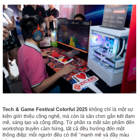
Tech & Game Festival Colorful 2025
không chỉ là một sự
kiện giới thiệu công nghệ, mà còn là sân chơi gắn kết đam
mê, sáng tạo và cộng đồng. Từ phần ra mắt sản phẩm đến
workshop truyền cảm hứng, tất cả đều hướng đến một
thông điệp: mỗi người đều có thể "mạnh mẽ và đầy màu