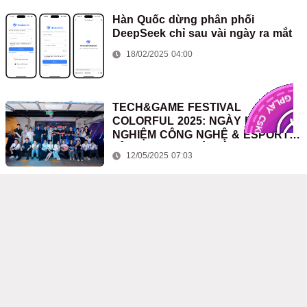
Hàn Quốc dừng phân phối
DeepSeek chỉ sau vài ngày ra mắt
18/02/2025 04:00
TECH&GAME FESTIVAL
COLORFUL 2025: NGÀY HỘI TRẢI
NGHIỆM CÔNG NGHỆ & ESPORTS
ĐỈNH CAO TẠI HÀ NỘI
12/05/2025 07:03
iPhone 16 Pro sẽ có Face ID dưới
màn hình
12/06/2023 09:33
HKC ra mắt màn hình gaming 2K
300Hz giá chỉ hơn 6 triệu đồng