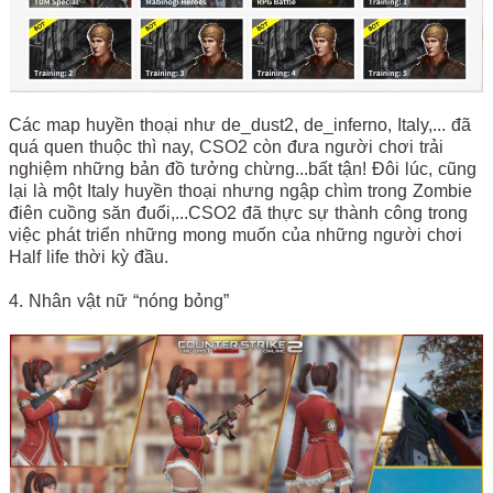
Các map huyền thoại như de_dust2, de_inferno, Italy,... đã
quá quen thuộc thì nay, CSO2 còn đưa người chơi trải
nghiệm những bản đồ tưởng chừng...bất tận! Đôi lúc, cũng
lại là một Italy huyền thoại nhưng ngập chìm trong Zombie
điên cuồng săn đuổi,...CSO2 đã thực sự thành công trong
việc phát triển những mong muốn của những người chơi
Half life thời kỳ đầu.
4. Nhân vật nữ “nóng bỏng”