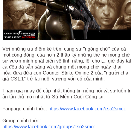
Với những ưu điểm kể trên, cùng sự "ngóng chờ" của cả
một cộng đồng, của hơn 2 thập kỷ những thế hệ mong chờ
sự vươn mình phát triển về tính năng, lối chơi,... giờ đây tất
cả đều đã sẵn sàng và chung một mong chờ ngày khai
hỏa, đưa đứa con Counter Strike Online 2 của "người cha
già CS1.1" trở lại ngôi vương vốn có của mình.
Tham gia ngay để cập nhật thông tin nóng hổi và sự kiện tri
ân tân thủ mới nhất từ Sứ Mệnh Cuối Cùng tại:
Fanpage chính thức:
https://www.facebook.com/cso2smcc
Group chính thức:
https://www.facebook.com/groups/cso2smcc