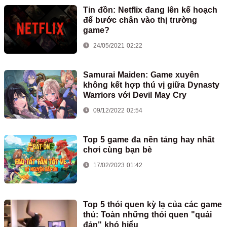
Tin đồn: Netflix đang lên kế hoạch
để bước chân vào thị trường
game?
24/05/2021 02:22
Samurai Maiden: Game xuyên
không kết hợp thú vị giữa Dynasty
Warriors với Devil May Cry
09/12/2022 02:54
Top 5 game đa nền tảng hay nhất
chơi cùng bạn bè
17/02/2023 01:42
Top 5 thói quen kỳ lạ của các game
thủ: Toàn những thói quen "quái
đản" khó hiểu