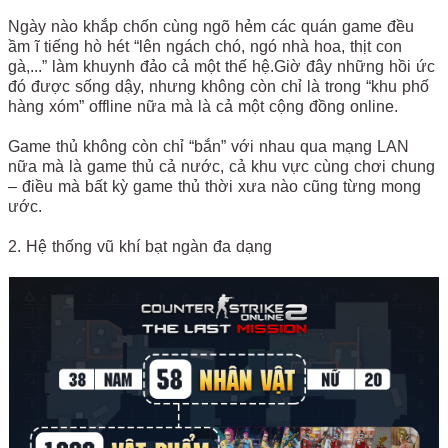
Ngày nào khắp chốn cùng ngõ hẻm các quán game đều
ầm ĩ tiếng hò hét “lên ngách chó, ngó nhà hoa, thịt con
gà,...” làm khuynh đảo cả một thế hệ.Giờ đây những hồi ức
đó được sống dậy, nhưng không còn chỉ là trong “khu phố
hàng xóm” offline nữa mà là cả một cộng đồng online.
Game thủ không còn chỉ “bắn” với nhau qua mạng LAN
nữa mà là game thủ cả nước, cả khu vực cùng chơi chung
– điều mà bất kỳ game thủ thời xưa nào cũng từng mong
ước.
2. Hệ thống vũ khí bạt ngàn đa dạng