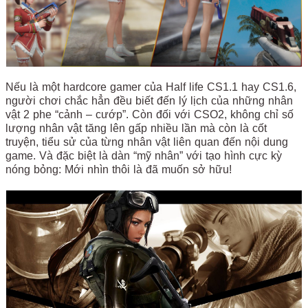
Nếu là một hardcore gamer của Half life CS1.1 hay CS1.6,
người chơi chắc hẳn đều biết đến lý lịch của những nhân
vật 2 phe “cảnh – cướp”. Còn đối với CSO2, không chỉ số
lượng nhân vật tăng lên gấp nhiều lần mà còn là cốt
truyện, tiểu sử của từng nhân vật liên quan đến nội dung
game. Và đặc biệt là dàn “mỹ nhân” với tạo hình cực kỳ
nóng bỏng: Mới nhìn thôi là đã muốn sở hữu!