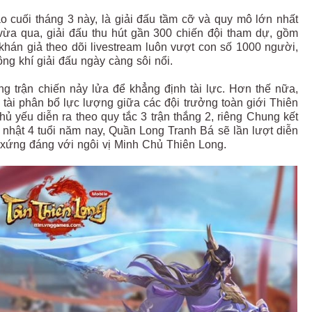
o cuối tháng 3 này, là giải đấu tầm cỡ và quy mô lớn nhất
a qua, giải đấu thu hút gần 300 chiến đội tham dự, gồm
hán giả theo dõi livestream luôn vượt con số 1000 người,
ông khí giải đấu ngày càng sôi nổi.
g trận chiến nảy lửa để khẳng định tài lực. Hơn thế nữa,
tài phân bổ lực lượng giữa các đội trưởng toàn giới Thiên
ủ yếu diễn ra theo quy tắc 3 trận thắng 2, riêng Chung kết
h nhật 4 tuổi năm nay, Quần Long Tranh Bá sẽ lần lượt diễn
h xứng đáng với ngôi vị Minh Chủ Thiên Long.