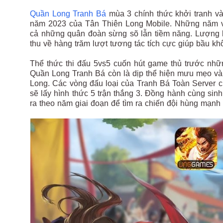
Quần Long Tranh Bá
mùa 3 chính thức khởi tranh và
năm 2023 của Tân Thiên Long Mobile. Những năm vừ
cả những quân đoàn sừng sõ lẫn tiềm năng. Lượng k
thu về hàng trăm lượt tương tác tích cực giúp bầu kh
Thể thức thi đấu 5vs5 cuốn hút game thủ trước nhữn
Quần Long Tranh Bá còn là dịp thể hiện mưu mẹo và 
Long. Các vòng đấu loại của Tranh Bá Toàn Server ch
sẽ lấy hình thức 5 trận thắng 3. Đồng hành cùng sin
ra theo năm giai đoạn để tìm ra chiến đội hùng mạn