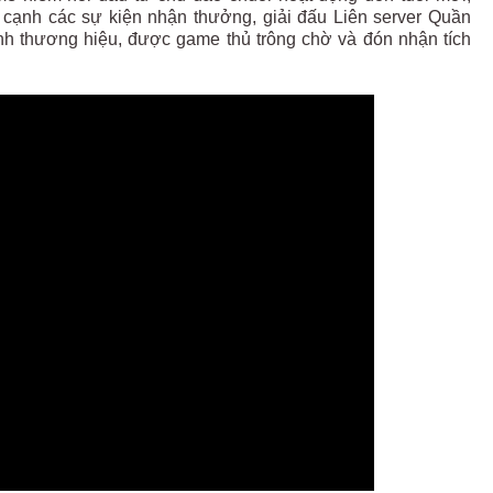
 cạnh các sự kiện nhận thưởng, giải đấu Liên server Quần
ành thương hiệu, được game thủ trông chờ và đón nhận tích