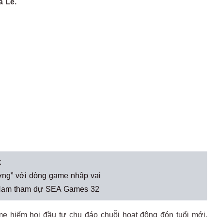
a Lê.
k
ơng” với dòng game nhập vai
t Nam tham dự SEA Games 32
e hiếm hoi đầu tư chu đáo chuỗi hoạt động đón tuổi mới,