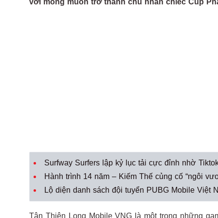
với mong muốn trở thành chủ nhân chiếc Cúp Ph
Surfway Surfers lập kỷ lục tải cực đỉnh nhờ Tikto
Hành trình 14 năm – Kiếm Thế củng cố “ngôi vư
Lộ diện danh sách đội tuyển PUBG Mobile Việ
Tân Thiên Long Mobile VNG là một trong những gam