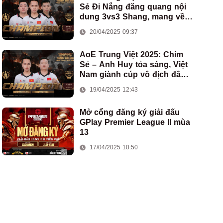
Sẻ Đi Nắng đăng quang nội
dung 3vs3 Shang, mang về
chức vô địch thứ hai cho
20/04/2025 09:37
đoàn AoE Việt Nam
AoE Trung Việt 2025: Chim
Sẻ – Anh Huy tỏa sáng, Việt
Nam giành cúp vô địch đầu
tiên ở thể thức 2vs2 Assyrian
19/04/2025 12:43
Mở cổng đăng ký giải đấu
GPlay Premier League II mùa
13
17/04/2025 10:50