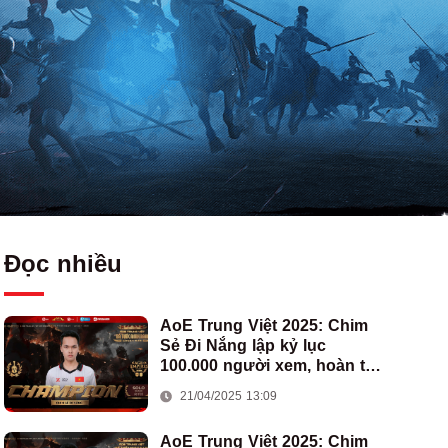
Đọc nhiều
AoE Trung Việt 2025: Chim
Sẻ Đi Nắng lập kỷ lục
100.000 người xem, hoàn tất
cú hat-trick vô địch cho AoE
21/04/2025 13:09
Việt Nam
AoE Trung Việt 2025: Chim