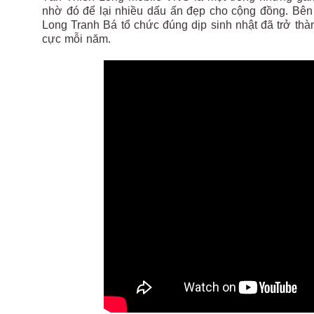
nhờ đó để lại nhiều dấu ấn đẹp cho cộng đồng. Bên
Long Tranh Bá tổ chức đúng dịp sinh nhật đã trở th
cực mỗi năm.