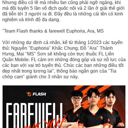
Nhưng điều có lẽ mà nhiều fan cũng phải ngỡ ngàng, khi
mà đội tuyển 5 lần vô địch quốc nội và 2 lần ở giải thế giới
đã tiễn tới 3 người ra đi. Đây đều là những cái tên có kinh
nghiệm và trình độ đa dạng.
"Team Flash thanks & farewell Euphoria, Ara, MS
Với những dự định cá nhân, kể từ tháng 1/2023 các tuyển
thủ: Nguyễn "Euphoria" Khắc Chung, Đỗ "Ara" Thành
Hưng, Mai "MS" Sơn sẽ không còn trực thuộc FL Liên
Quân Mobile. FL cám ơn những đóng góp và sự nỗ lực của
các bạn với vai trò tuyển thủ. Chúc các bạn những điều tốt
đẹp nhất trong tương lai", thông báo ngắn gọn của "Tia
chớp cam" giành cho 3 nhân sự này.