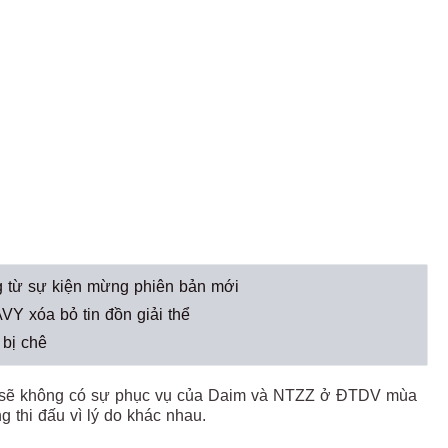
 từ sự kiện mừng phiên bản mới
Y xóa bỏ tin đồn giải thể
 bị chê
 sẽ không có sự phục vụ của Daim và NTZZ ở ĐTDV mùa
 thi đấu vì lý do khác nhau.