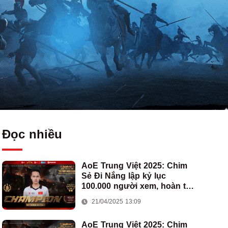
Đọc nhiều
AoE Trung Việt 2025: Chim
Sẻ Đi Nắng lập kỷ lục
100.000 người xem, hoàn tất
cú hat-trick vô địch cho AoE
21/04/2025 13:09
Việt Nam
AoE Trung Việt 2025: Chim