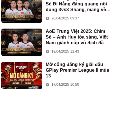
Sẻ Đi Nắng đăng quang nội
dung 3vs3 Shang, mang về
chức vô địch thứ hai cho
20/04/2025 09:37
đoàn AoE Việt Nam
AoE Trung Việt 2025: Chim
Sẻ – Anh Huy tỏa sáng, Việt
Nam giành cúp vô địch đầu
tiên ở thể thức 2vs2 Assyrian
19/04/2025 12:43
Mở cổng đăng ký giải đấu
GPlay Premier League II mùa
13
17/04/2025 10:50