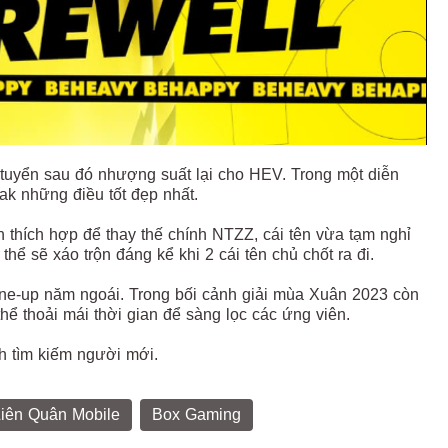
 tuyển sau đó nhượng suất lại cho HEV. Trong một diễn
ak những điều tốt đẹp nhất.
ọn thích hợp để thay thế chính NTZZ, cái tên vừa tạm nghỉ
ể sẽ xáo trộn đáng kể khi 2 cái tên chủ chốt ra đi.
line-up năm ngoái. Trong bối cảnh giải mùa Xuân 2023 còn
thể thoải mái thời gian để sàng lọc các ứng viên.
ch tìm kiếm người mới.
iên Quân Mobile
Box Gaming