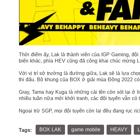
Thời điểm ấy, Lak là thành viên của IGP Gaming, đội
biến khác, phía HEV cũng đã công khai chúc mừng L
Với vị trí sở trường là đường giữa, Lak sẽ là lựa ch
thi đấu. Bộ khung của BOX ở giải mùa Đông 2022 có th
Gray, Tama hay Kuga là những cái tên còn sót lại ở 
nhiều tuần nữa mới khởi tranh, các đội tuyển vẫn có 
Ngoại trừ SGP, mọi đội tuyển còn lại đều đang rục rị
BOX LAK
game mobile
HEAVY
L
Tags: