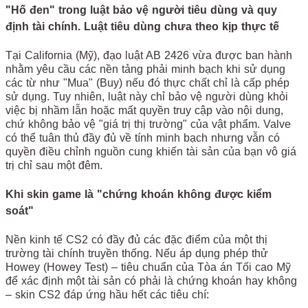
"Hố đen" trong luật bảo vệ người tiêu dùng và quy
định tài chính. Luật tiêu dùng chưa theo kịp thực tế
Tại California (Mỹ), đạo luật AB 2426 vừa được ban hành
nhằm yêu cầu các nền tảng phải minh bạch khi sử dụng
các từ như "Mua" (Buy) nếu đó thực chất chỉ là cấp phép
sử dụng. Tuy nhiên, luật này chỉ bảo vệ người dùng khỏi
việc bị nhầm lẫn hoặc mất quyền truy cập vào nội dung,
chứ không bảo vệ "giá trị thị trường" của vật phẩm. Valve
có thể tuân thủ đầy đủ về tính minh bạch nhưng vẫn có
quyền điều chỉnh nguồn cung khiến tài sản của bạn vô giá
trị chỉ sau một đêm.
Khi skin game là "chứng khoán không được kiểm
soát"
Nền kinh tế CS2 có đầy đủ các đặc điểm của một thị
trường tài chính truyền thống. Nếu áp dụng phép thử
Howey (Howey Test) – tiêu chuẩn của Tòa án Tối cao Mỹ
để xác định một tài sản có phải là chứng khoán hay không
– skin CS2 đáp ứng hầu hết các tiêu chí: