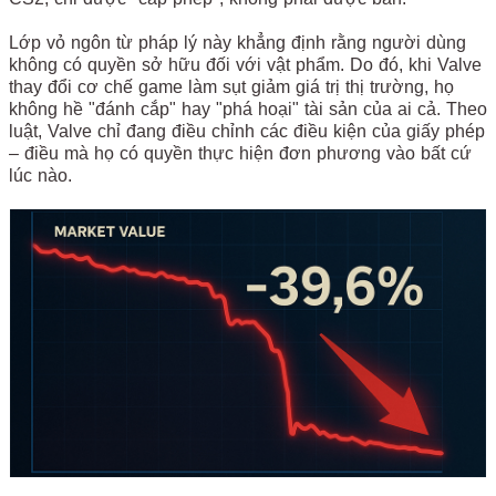
Lớp vỏ ngôn từ pháp lý này khẳng định rằng người dùng
không có quyền sở hữu đối với vật phẩm. Do đó, khi Valve
thay đổi cơ chế game làm sụt giảm giá trị thị trường, họ
không hề "đánh cắp" hay "phá hoại" tài sản của ai cả. Theo
luật, Valve chỉ đang điều chỉnh các điều kiện của giấy phép
– điều mà họ có quyền thực hiện đơn phương vào bất cứ
lúc nào.