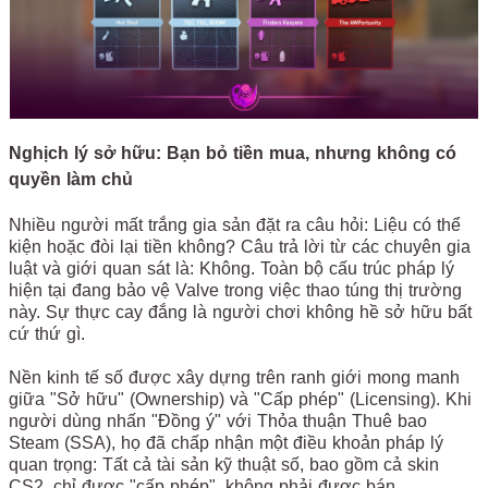
Nghịch lý sở hữu: Bạn bỏ tiền mua, nhưng không có
quyền làm chủ
Nhiều người mất trắng gia sản đặt ra câu hỏi: Liệu có thể
kiện hoặc đòi lại tiền không? Câu trả lời từ các chuyên gia
luật và giới quan sát là: Không. Toàn bộ cấu trúc pháp lý
hiện tại đang bảo vệ Valve trong việc thao túng thị trường
này. Sự thực cay đắng là người chơi không hề sở hữu bất
cứ thứ gì.
Nền kinh tế số được xây dựng trên ranh giới mong manh
giữa "Sở hữu" (Ownership) và "Cấp phép" (Licensing). Khi
người dùng nhấn "Đồng ý" với Thỏa thuận Thuê bao
Steam (SSA), họ đã chấp nhận một điều khoản pháp lý
quan trọng: Tất cả tài sản kỹ thuật số, bao gồm cả skin
CS2, chỉ được "cấp phép", không phải được bán.