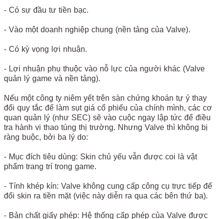
- Có sự đầu tư tiền bạc.
- Vào một doanh nghiệp chung (nền tảng của Valve).
- Có kỳ vọng lợi nhuận.
- Lợi nhuận phụ thuộc vào nỗ lực của người khác (Valve
quản lý game và nền tảng).
Nếu một công ty niêm yết trên sàn chứng khoán tự ý thay
đổi quy tắc để làm sụt giá cổ phiếu của chính mình, các cơ
quan quản lý (như SEC) sẽ vào cuộc ngay lập tức để điều
tra hành vi thao túng thị trường. Nhưng Valve thì không bị
ràng buộc, bởi ba lý do:
- Mục đích tiêu dùng: Skin chủ yếu vẫn được coi là vật
phẩm trang trí trong game.
- Tính khép kín: Valve không cung cấp công cụ trực tiếp để
đổi skin ra tiền mặt (việc này diễn ra qua các bên thứ ba).
- Bản chất giấy phép: Hệ thống cấp phép của Valve được