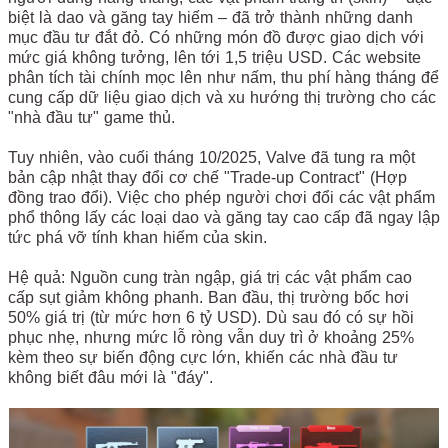
biệt là dao và găng tay hiếm – đã trở thành những danh
mục đầu tư đắt đỏ. Có những món đồ được giao dịch với
mức giá không tưởng, lên tới 1,5 triệu USD. Các website
phân tích tài chính mọc lên như nấm, thu phí hàng tháng để
cung cấp dữ liệu giao dịch và xu hướng thị trường cho các
"nhà đầu tư" game thủ.
Tuy nhiên, vào cuối tháng 10/2025, Valve đã tung ra một
bản cập nhật thay đổi cơ chế "Trade-up Contract" (Hợp
đồng trao đổi). Việc cho phép người chơi đổi các vật phẩm
phổ thông lấy các loại dao và găng tay cao cấp đã ngay lập
tức phá vỡ tính khan hiếm của skin.
Hệ quả: Nguồn cung tràn ngập, giá trị các vật phẩm cao
cấp sụt giảm không phanh. Ban đầu, thị trường bốc hơi
50% giá trị (từ mức hơn 6 tỷ USD). Dù sau đó có sự hồi
phục nhẹ, nhưng mức lỗ ròng vẫn duy trì ở khoảng 25%
kèm theo sự biến động cực lớn, khiến các nhà đầu tư
không biết đâu mới là "đáy".