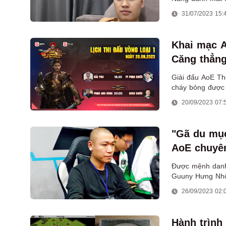
31/07/2023 15:
Khai mạc A
Căng thẳng
Giải đấu AoE T
cháy bỏng được 
khán giả những m
20/09/2023 07:
"Gã du mục
AoE chuyê
Được mệnh danh 
Guuny Hưng Nhổn
mặt của mình.
26/09/2023 02:
Hành trình