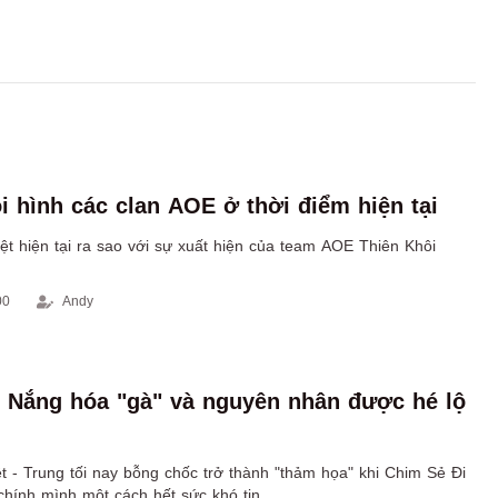
ội hình các clan AOE ở thời điểm hiện tại
ệt hiện tại ra sao với sự xuất hiện của team AOE Thiên Khôi
00
Andy
 Nắng hóa "gà" và nguyên nhân được hé lộ
t - Trung tối nay bỗng chốc trở thành "thảm họa" khi Chim Sẻ Đi
hính mình một cách hết sức khó tin.