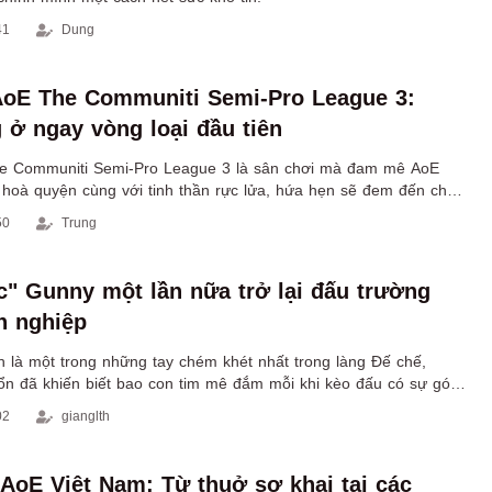
41
Dung
oE The Communiti Semi-Pro League 3:
 ở ngay vòng loại đầu tiên
he Communiti Semi-Pro League 3 là sân chơi mà đam mê AoE
hoà quyện cùng với tinh thần rực lửa, hứa hẹn sẽ đem đến cho
àn đại chiến thú vị cả trong lẫn ngoài trận đấu.
50
Trung
" Gunny một lần nữa trở lại đấu trường
n nghiệp
là một trong những tay chém khét nhất trong làng Đế chế,
 đã khiến biết bao con tim mê đắm mỗi khi kèo đấu có sự góp
02
gianglth
 AoE Việt Nam: Từ thuở sơ khai tại các