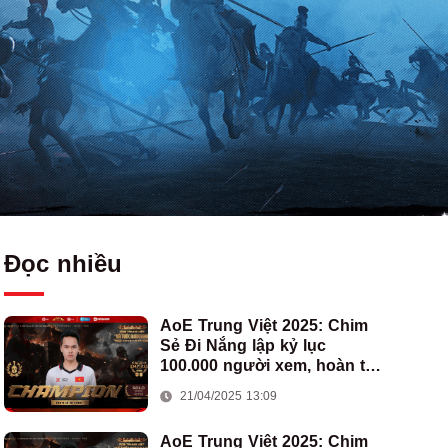
Đọc nhiều
AoE Trung Việt 2025: Chim
Sẻ Đi Nắng lập kỷ lục
100.000 người xem, hoàn tất
cú hat-trick vô địch cho AoE
21/04/2025 13:09
Việt Nam
AoE Trung Việt 2025: Chim