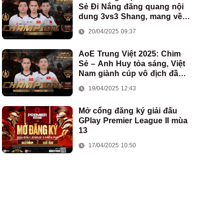
Sẻ Đi Nắng đăng quang nội
dung 3vs3 Shang, mang về
chức vô địch thứ hai cho
20/04/2025 09:37
đoàn AoE Việt Nam
AoE Trung Việt 2025: Chim
Sẻ – Anh Huy tỏa sáng, Việt
Nam giành cúp vô địch đầu
tiên ở thể thức 2vs2 Assyrian
19/04/2025 12:43
Mở cổng đăng ký giải đấu
GPlay Premier League II mùa
13
17/04/2025 10:50