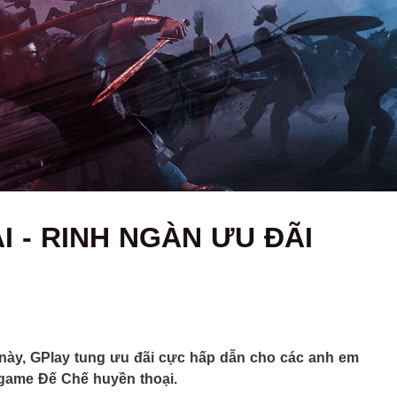
I - RINH NGÀN ƯU ĐÃI
 này, GPlay tung ưu đãi cực hấp dẫn cho các anh em
a game Đế Chế huyền thoại.