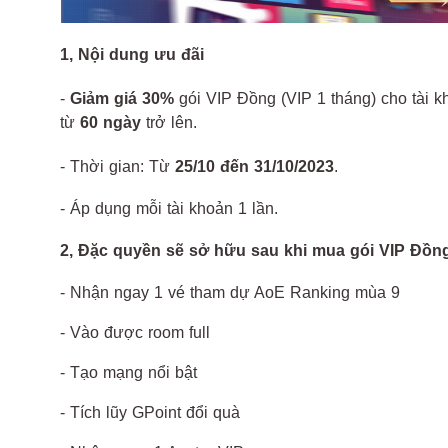
1, Nội dung ưu đãi
-
Giảm giá 30%
gói VIP Đồng (VIP 1 tháng) cho tài 
từ
60 ngày
trở lên.
- Thời gian: Từ
25/10 đến 31/10/2023
.
- Áp dụng mỗi tài khoản 1 lần.
2, Đặc quyền sẽ sở hữu sau khi mua gói VIP Đồn
- Nhận ngay 1 vé tham dự AoE Ranking mùa 9
- Vào được room full
- Tạo mạng nổi bật
- Tích lũy GPoint đổi quà