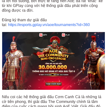
là lời nói suông, bởi thực tế rằng nền AoE đã rất “khác” kể
từ khi GPlay cùng với hệ thống giải đấu phát triển cộng
đồng được ra đời.
Đăng ký tham dự giải đấu
tại:
https://esports.gplay.vn/aoe/tournaments?id=360
Nếu coi các hệ thống giải đấu Cơm Canh Cà là những lá
cờ tiên phong, thì giải đấu The Community chính là tâm
điểm của cuộc cách mạng hồi sinh AoE Việt. Giải đấu đó