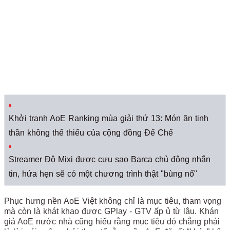
Khởi tranh AoE Ranking mùa giải thứ 13: Món ăn tinh
thần không thể thiếu của cộng đồng Đế Chế
Streamer Độ Mixi được cựu sao Barca chủ động nhắn
tin, hứa hẹn sẽ có một chương trình thật "bùng nổ"
Phục hưng nền AoE Việt không chỉ là mục tiêu, tham vọng
mà còn là khát khao được GPlay - GTV ấp ủ từ lâu. Khán
giả AoE nước nhà cũng hiểu rằng mục tiêu đó chẳng phải