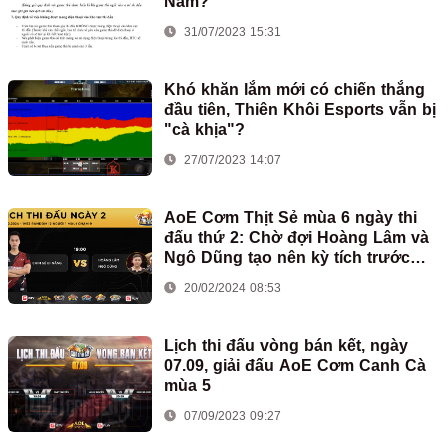
Nam?
31/07/2023 15:31
Khó khăn lắm mới có chiến thắng
đầu tiên, Thiên Khôi Esports vẫn bị
"cà khịa"?
27/07/2023 14:07
AoE Cơm Thịt Sẻ mùa 6 ngày thi
đấu thứ 2: Chờ đợi Hoàng Lâm và
Ngô Dũng tạo nên kỳ tích trước
Chim Sẻ Đi Nắng
20/02/2024 08:53
Lịch thi đấu vòng bán kết, ngày
07.09, giải đấu AoE Cơm Canh Cà
mùa 5
07/09/2023 09:27