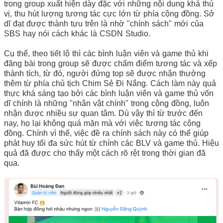
trong group xuất hiện dày đặc với những nội dung khá thú
vị, thu hút lượng tương tác cực lớn từ phía cộng đồng. Sở
dĩ đạt được thành tựu trên là nhờ "chính sách" mới của
SBS hay nói cách khác là CSDN Studio.
Cụ thể, theo tiết lộ thì các bình luận viên và game thủ khi
đăng bài trong group sẽ được chấm điểm tương tác và xếp
thành tích, từ đó, người đứng top sẽ được nhận thưởng
thêm từ phía chủ tịch Chim Sẻ Đi Nắng. Cách làm này quả
thực khá sáng tạo bởi các bình luận viên và game thủ vốn
dĩ chính là những "nhân vật chính" trong cộng đồng, luôn
nhận được nhiều sự quan tâm. Dù vậy thì từ trước đến
nay, họ lại không quá mặn mà với việc tương tác cộng
đồng. Chính vì thế, việc đề ra chính sách này có thể giúp
phát huy tối đa sức hút từ chính các BLV và game thủ. Hiệu
quả đã được cho thấy một cách rõ rệt trong thời gian đã
qua.